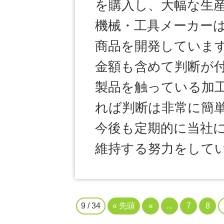
を購入し、大幅な生
機械・工具メーカー
商品を開発していま
金額も含めて判断が
製品を触っている加
れば判断は非常に簡
今後も定期的に当社
維持する努力をして
9 / 34
« 先頭
«
...
7
8