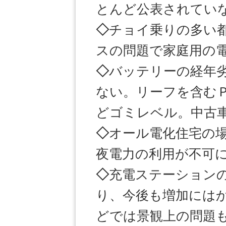
とんど公表されてい
◇
チョイ乗りの多い
スの問題で家庭用の
◇
バッテリーの経年
ない。リーフを含む
どゴミレベル。中古
◇
オール電化住宅の
夜電力の利用が不可
◇
充電ステーション
り、今後も増加には
どでは景観上の問題